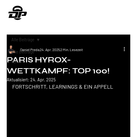
Alle Beiträge
Daniel Preda
24. Apr. 2025
2 Min. Lesezeit
Alle Beiträge
PARIS HYROX-
Hyrox
WETTKAMPF: TOP 100!
Aktualisiert:
24. Apr. 2025
FORTSCHRITT, LEARNINGS & EIN APPELL